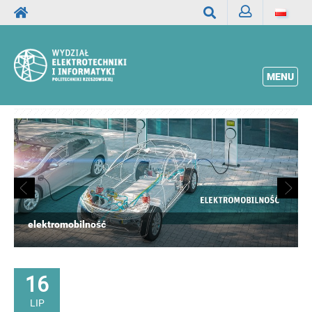
Zaloguj
Wyszukaj
MENU
elektromobilność
16
LIP