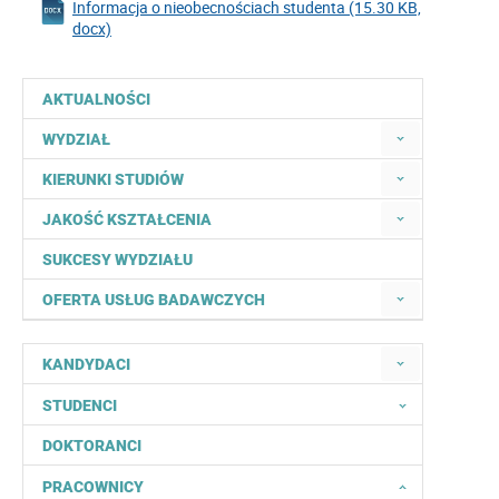
Informacja o nieobecnościach studenta (15.30 KB,
docx)
AKTUALNOŚCI
WYDZIAŁ
KIERUNKI STUDIÓW
JAKOŚĆ KSZTAŁCENIA
SUKCESY WYDZIAŁU
OFERTA USŁUG BADAWCZYCH
KANDYDACI
STUDENCI
DOKTORANCI
PRACOWNICY