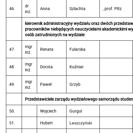
dr
46.
Anna
Szlachta
, prof. PRz
inż.
kierownik administracyjny wydziału oraz dwóch przedstawi
pracowników niebędących nauczycielami akademickimi wy
osób zatrudnionych na wydziale:
mgr
47.
Renata
Fularska
inż.
mgr
48.
Dorota
Kuźniar
inż.
mgr
49.
Paweł
Grzyb
inż.
Przedstawiciele zarządu wydziałowego samorządu studen
50.
Wojciech
Gurgul
51.
Hubert
Leszczyński