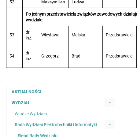
52.
Maksymilian
Ludwa
Po jednym przedstawicielu związków zawodowych działaj
wydziale:
dr
53.
Wiesława
Malska
Przedstawiciel
inż.
dr
54.
Grzegorz
Błąd
Przedstawiciel
inż.
AKTUALNOŚCI
WYDZIAŁ
Władze Wydziału
Rada Wydziału Elektrotechniki i Informatyki
Skład Rady Wydziału