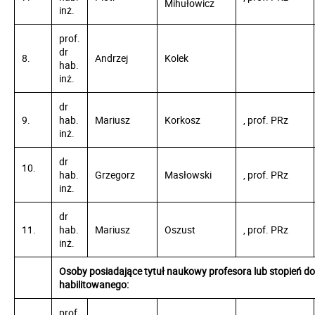
Mihułowicz
inż.
prof.
dr
8.
Andrzej
Kolek
hab.
inż.
dr
9.
hab.
Mariusz
Korkosz
, prof. PRz
inż.
dr
10.
hab.
Grzegorz
Masłowski
, prof. PRz
inż.
dr
11.
hab.
Mariusz
Oszust
, prof. PRz
inż.
Osoby posiadające tytuł naukowy profesora lub stopień d
habilitowanego:
prof.