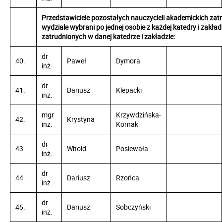
Przedstawiciele pozostałych nauczycieli akademickich zat
wydziale wybrani po jednej osobie z każdej katedry i zakła
zatrudnionych w danej katedrze i zakładzie:
dr
40.
Paweł
Dymora
inż.
dr
41.
Dariusz
Klepacki
inż.
mgr
Krzywdzińska-
42.
Krystyna
inż.
Kornak
dr
43.
Witold
Posiewała
inż.
dr
44.
Dariusz
Rzońca
inż.
dr
45.
Dariusz
Sobczyński
inż.