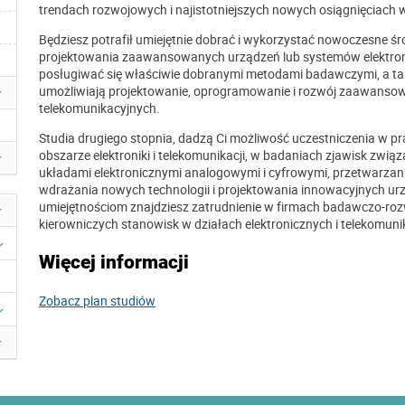
trendach rozwojowych i najistotniejszych nowych osiągnięciach w 
Będziesz potrafił umiejętnie dobrać i wykorzystać nowoczesne 
projektowania zaawansowanych urządzeń lub systemów elektronic
posługiwać się właściwie dobranymi metodami badawczymi, a ta
umożliwiają projektowanie, oprogramowanie i rozwój zaawansow
telekomunikacyjnych.
Studia drugiego stopnia, dadzą Ci możliwość uczestniczenia w
obszarze elektroniki i telekomunikacji, w badaniach zjawisk zwi
układami elektronicznymi analogowymi i cyfrowymi, przetwarza
wdrażania nowych technologii i projektowania innowacyjnych ur
umiejętnościom znajdziesz zatrudnienie w firmach badawczo-rozw
kierowniczych stanowisk w działach elektronicznych i telekomuni
Więcej informacji
Zobacz plan studiów