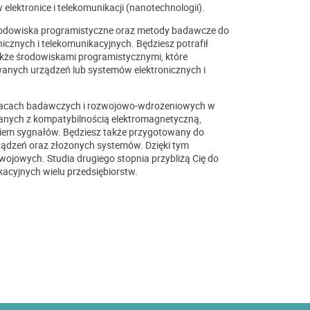
elektronice i telekomunikacji (nanotechnologii).
środowiska programistyczne oraz metody badawcze do
znych i telekomunikacyjnych. Będziesz potrafił
kże środowiskami programistycznymi, które
anych urządzeń lub systemów elektronicznych i
 pracach badawczych i rozwojowo-wdrożeniowych w
ązanych z kompatybilnością elektromagnetyczną,
niem sygnałów. Będziesz także przygotowany do
ządzeń oraz złożonych systemów. Dzięki tym
ojowych. Studia drugiego stopnia przybliżą Cię do
kacyjnych wielu przedsiębiorstw.