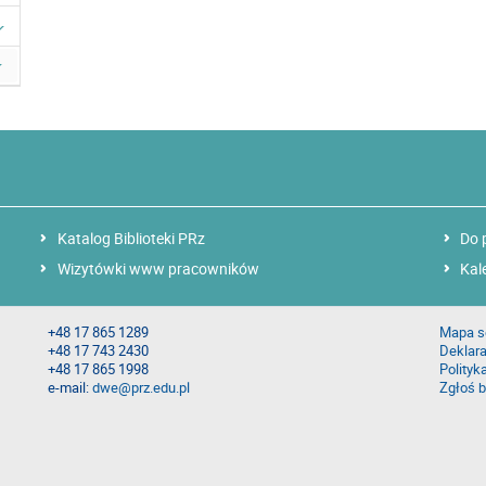
Katalog Biblioteki PRz
Do 
Wizytówki www pracowników
Kal
+48 17 865 1289
Mapa s
+48 17 743 2430
Deklara
+48 17 865 1998
Polityk
e-mail:
dwe@prz.edu.pl
Zgłoś b