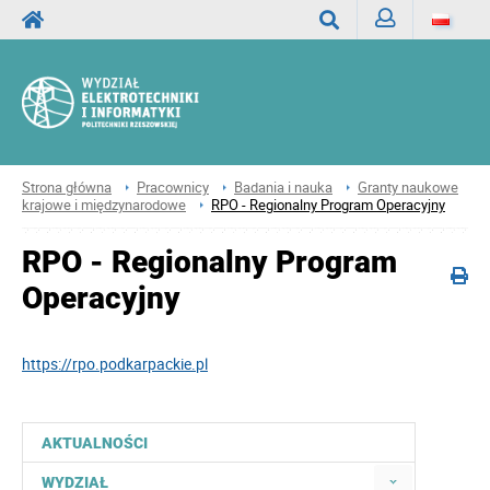
Zaloguj
Wyszukaj
Strona główna
Pracownicy
Badania i nauka
Granty naukowe
krajowe i międzynarodowe
RPO - Regionalny Program Operacyjny
RPO - Regionalny Program
Operacyjny
https://rpo.podkarpackie.pl
AKTUALNOŚCI
WYDZIAŁ