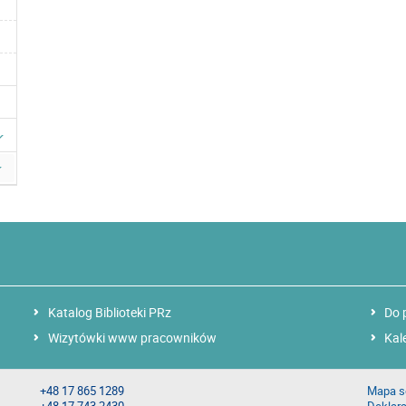
Katalog Biblioteki PRz
Do 
Wizytówki www pracowników
Kal
+48 17 865 1289
Mapa s