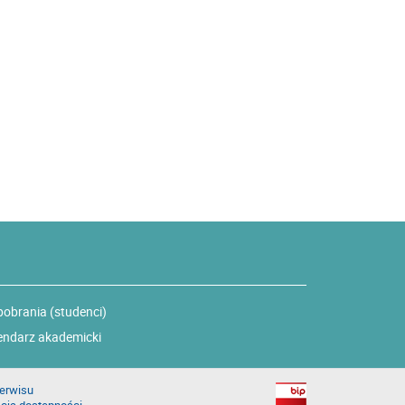
pobrania (studenci)
endarz akademicki
erwisu