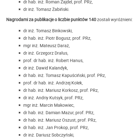
dr hab. inż. Roman Zajdel, prof. PRz,
dr inż. Tomasz Żabiński.
Nagrodami za publikacje o liczbie punktów 140
zostali wyróżnieni:
dr inż. Tomasz Binkowski,
dr hab. inż. Piotr Bogusz, prof. PRz,
mgr inż. Mateusz Daraż,
dr inż. Grzegorz Drałus,
prof. dr hab. inż. Robert Hanus,
dr inż. Dawid Kalandyk,
dr hab. inż. Tomasz Kapuściński, prof. PRz,
prof. dr hab. inż. Andrzej Kolek,
dr hab. inż. Mariusz Korkosz, prof. PRz,
dr inż. Andriy Kutsyk, prof. PRz,
mgr inż. Marcin Makowiec,
dr hab. inż. Damian Mazur, prof. PRz,
dr hab. inż. Mariusz Oszust, prof. PRz,
dr hab. inż. Jan Prokop, prof. PRz,
dr inż. Dariusz Sobczyński,