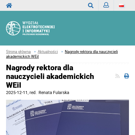
Zaloguj
Wyszukaj
Strona główna
Aktualności
Nagrody rektora dla nauczycieli
akademickich WEiI
Nagrody rektora dla
nauczycieli akademickich
WEiI
2025-12-11
, red.
Renata Fularska