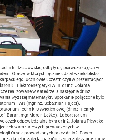
itechniki Rzeszowskiej odbyły się pierwsze zajęcia w
ademii Oracle, w których łącznie udział wzięło blisko
arpackiego. Uczniowie uczestniczyli w prezentacjach
oniki i Elektroenergetyki WEiI. dr inż. Jolanta
e realizowane w Katedrze, a następnie dr inż.
wania wyższej matematyki". Spotkanie połączone było
torium TWN (mgr inż. Sebastian Hajder),
oratorium Techniki Oświetleniowej (dr inż. Henryk
tof Baran, mgr Marcin Leśko), Laboratorium
cieczek odpowiedzialna była dr inż. Jolanta Plewako.
 zajęciach warsztatowych prowadzonych w
logii Oracle prowadzonych przez dr. inż. Pawła
ne są kolejne zajęcia, na które serdecznie zapraszamy.