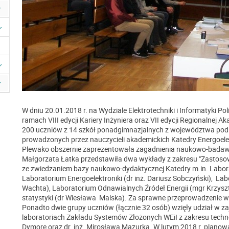
W dniu 20.01.2018 r. na Wydziale Elektrotechniki i Informatyki Pol
ramach VIII edycji Kariery Inżyniera oraz VII edycji Regionalnej Ak
200 uczniów z 14 szkół ponadgimnazjalnych z województwa podk
prowadzonych przez nauczycieli akademickich Katedry Energoelektr
Plewako obszernie zaprezentowała zagadnienia naukowo-badawcz
Małgorzata Łatka przedstawiła dwa wykłady z zakresu "Zastoso
ze zwiedzaniem bazy naukowo-dydaktycznej Katedry m.in. Labora
Laboratorium Energoelektroniki (dr inż. Dariusz Sobczyński), Lab
Wachta), Laboratorium Odnawialnych Źródeł Energii (mgr Krzysz
statystyki (dr Wiesława Malska). Za sprawne przeprowadzenie wy
Ponadto dwie grupy uczniów (łącznie 32 osób) wzięły udział w
laboratoriach Zakładu Systemów Złożonych WEiI z zakresu techno
Dymorę oraz dr. inż. Mirosława Mazurka. W lutym 2018 r. planowa