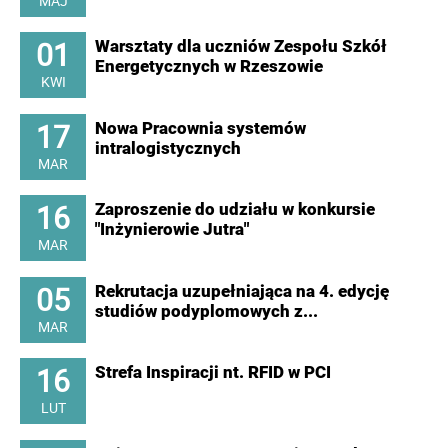
MAJ
01
Warsztaty dla uczniów Zespołu Szkół
Energetycznych w Rzeszowie
KWI
17
Nowa Pracownia systemów
intralogistycznych
MAR
16
Zaproszenie do udziału w konkursie
"Inżynierowie Jutra"
MAR
05
Rekrutacja uzupełniająca na 4. edycję
studiów podyplomowych z...
MAR
16
Strefa Inspiracji nt. RFID w PCI
LUT