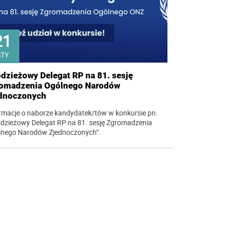
21
STY
dzieżowy Delegat RP na 81. sesję
omadzenia Ogólnego Narodów
dnoczonych
rmacje o naborze kandydatek/tów w konkursie pn.
dzieżowy Delegat RP na 81. sesję Zgromadzenia
lnego Narodów Zjednoczonych”.