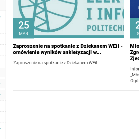
25
MAR
Zaproszenie na spotkanie z Dziekanem WEiI -
Mło
omówienie wyników ankietyzacji w...
Zgr
Zje
Zaproszenie na spotkanie z Dziekanem WEiI.
Info
„Mło
Ogó