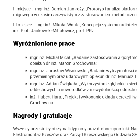
II miejsce – mgr inż. Damian Jamroży: „Prototyp i analiza platf
migowego w czasie rzeczywistym z zastosowaniem metod uczeni
III miejsce – mgr inż. Mikołaj Wnuk: „Koncepcja systemu radiotel
inż. Piotr Jankowski-Mihułowicz, prof. PRz.
Wyróżnionione prace
mgr inż. Michał Micał: „Badanie zastosowania algorytm
opiekun dr inż. Marcin Grochowina;
mgr inż. Jarosław Wiśniowski: „Badanie wytrzymałości e
przemiennym oraz udarowym”, opiekun dr inż. Mariusz Tr
mgr inż. Adrian Ćwiąkała: „Wykorzystanie głębokich sie
oddechowych u noworodków z niewydolnością oddechową”
inż. Hubert Hara: „Projekt i wykonanie układu detekcji i w
Grochowina.
Nagrody i gratulacje
Wszyscy uczestnicy otrzymali dyplomy oraz drobne upominki. Na
Elektromontaż Rzeszów oraz Zarząd Rzeszowskiego Oddziału SE