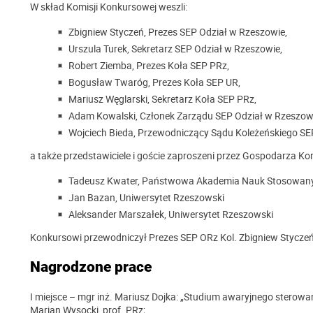
W skład Komisji Konkursowej weszli:
Zbigniew Styczeń, Prezes SEP Odział w Rzeszowie,
Urszula Turek, Sekretarz SEP Odział w Rzeszowie,
Robert Ziemba, Prezes Koła SEP PRz,
Bogusław Twaróg, Prezes Koła SEP UR,
Mariusz Węglarski, Sekretarz Koła SEP PRz,
Adam Kowalski, Członek Zarządu SEP Odział w Rzeszow
Wojciech Bieda, Przewodniczący Sądu Koleżeńskiego SE
a także przedstawiciele i goście zaproszeni przez Gospodarza K
Tadeusz Kwater, Państwowa Akademia Nauk Stosowany
Jan Bazan, Uniwersytet Rzeszowski
Aleksander Marszałek, Uniwersytet Rzeszowski
Konkursowi przewodniczył Prezes SEP ORz Kol. Zbigniew Styczeń
Nagrodzone prace
I miejsce – mgr inż. Mariusz Dojka: „Studium awaryjnego sterowa
Marian Wysocki, prof. PRz;