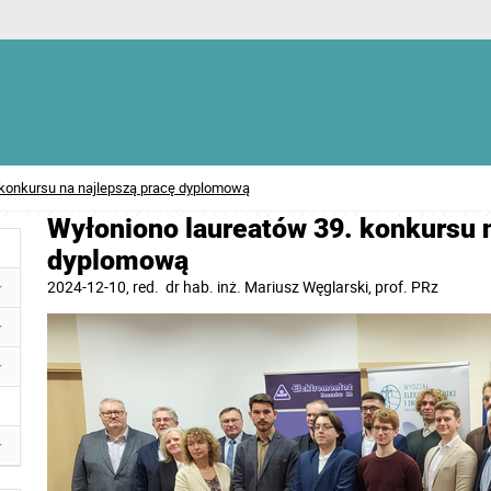
 konkursu na najlepszą pracę dyplomową
Wyłoniono laureatów 39. konkursu n
dyplomową
2024-12-10
, red.
dr hab. inż. Mariusz Węglarski, prof. PRz