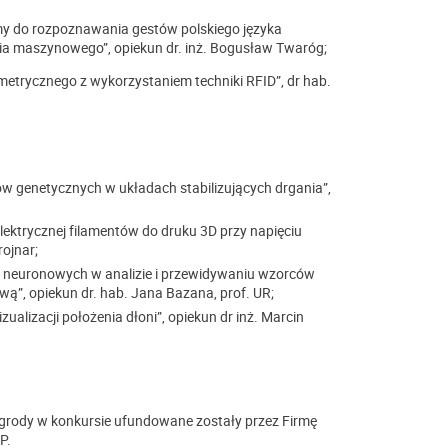
ormy do rozpoznawania gestów polskiego języka
a maszynowego”, opiekun dr. inż. Bogusław Twaróg;
emetrycznego z wykorzystaniem techniki RFID”, dr hab.
ów genetycznych w układach stabilizujących drgania”,
lektrycznej filamentów do druku 3D przy napięciu
ojnar;
ci neuronowych w analizie i przewidywaniu wzorców
, opiekun dr. hab. Jana Bazana, prof. UR;
izualizacji położenia dłoni”, opiekun dr inż. Marcin
grody w konkursie ufundowane zostały przez Firmę
P.