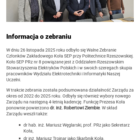
Informacja o zebraniu
W dniu 26 listopada 2025 roku odbyło się Walne Zebranie
Członków Zakładowego Koła SEP przy Politechnice Rzeszowskiej.
Koło SEP PRz nr 8 powiązane jest z Oddziałem Rzeszowskim
Stowarzyszenia Elektryków Polskich i w swoich szeregach skupia
pracowników Wydziału Elektrotechniki i Informatyki Naszej
Uczelni.
W trakcie zebrania została podsumowana działalność Zarządu za
okres od 2022 do 2025 roku. Odbyły się również wybory nowego
Zarządu na następną 4-letnią kadencję. Funkcję Prezesa Koła
ponownie powierzono
dr. inż. Robertowi Ziembie
. W skład
Zarządu weszli także:
dr hab. inż. Mariusz Węglarski, prof. PRz jako Sekretarz
Koła,
dr inż. Mariusz Trojnar jako Skarbnik Koła,